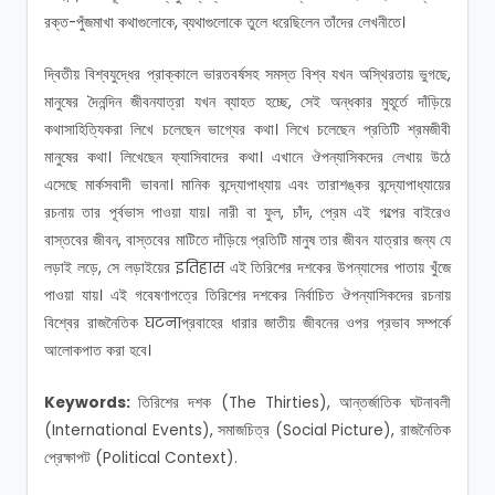
রক্ত-পুঁজমাখা কথাগুলোকে, ব্যথাগুলোকে তুলে ধরেছিলেন তাঁদের লেখনীতে।
দ্বিতীয় বিশ্বযুদ্ধের প্রাক্কালে ভারতবর্ষসহ সমস্ত বিশ্ব যখন অস্থিরতায় ভুগছে,
মানুষের দৈনন্দিন জীবনযাত্রা যখন ব্যাহত হচ্ছে, সেই অন্ধকার মুহূর্তে দাঁড়িয়ে
কথাসাহিত্যিকরা লিখে চলেছেন ভাগ্যের কথা।
লিখে চলেছেন প্রতিটি শ্রমজীবী
মানুষের কথা।
লিখেছেন ফ্যাসিবাদের কথা।
এখানে ঔপন্যাসিকদের লেখায় উঠে
এসেছে মার্কসবাদী ভাবনা।
মানিক বন্দ্যোপাধ্যায় এবং তারাশঙ্কর বন্দ্যোপাধ্যায়ের
রচনায় তার পূর্বভাস পাওয়া যায়।
নারী বা ফুল, চাঁদ, প্রেম এই গল্পের বাইরেও
বাস্তবের জীবন, বাস্তবের মাটিতে দাঁড়িয়ে প্রতিটি মানুষ তার জীবন যাত্রার জন্য যে
লড়াই লড়ে, সে লড়াইয়ের इतिहास এই তিরিশের দশকের উপন্যাসের পাতায় খুঁজে
পাওয়া যায়।
এই গবেষণাপত্রে তিরিশের দশকের নির্বাচিত ঔপন্যাসিকদের রচনায়
বিশ্বের রাজনৈতিক घटनाপ্রবাহের ধারার জাতীয় জীবনের ওপর প্রভাব সম্পর্কে
আলোকপাত করা হবে।
Keywords:
তিরিশের দশক (The Thirties), আন্তর্জাতিক ঘটনাবলী
(International Events), সমাজচিত্র (Social Picture), রাজনৈতিক
প্রেক্ষাপট (Political Context).