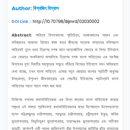
Author: বিশ্বজিৎ বিশ্বাস
DOI Link ::
http://10.70798/Bijmrd/02030002
Abstract:
সাহিত্য বিগতকালের স্মৃতিচিহ্ন, বহমানকালের সম্বল এবং
ভবিষ্যতের আমানত হিসেবে কাজ করে। জীবনের সত্যকে বাস্তবের দলিলরূপে
সাহিত্যই তুলে ধরে। ত্রিশের দশক মানে আন্তর্জাতিক ক্ষেত্রে বা বিশ্ব ইতিহাসে
এক ঘোরতর সংকটকাল। অপরদিকে ত্রিশের দশক বাংলা সাহিত্যের এক স্বর্ণময়
বিপ্লবের যুগ। দ্বিতীয় মহাযুদ্ধের সম্মুখে দাঁড়িয়ে বিশ্বের ইতিহাসে যখন অস্থিরতা
দেখা যাচ্ছে, তখন বাংলা সাহিত্যে এসেছে নতুন জোয়ার। বাংলার প্রতিটি মানুষের
উদভ্রান্ত, উশৃংখল জীবনযাত্রার এক শোচনীয় ইতিহাসের প্রতিধ্বনি বাংলা
সাহিত্যের পরতে পরতে লক্ষ্য করা যায়।
তিরিশের দশকের কথাসাহিত্যিকরা এক ভিন্ন মাত্রায় বাংলা সাহিত্যকে করেছে
সমৃদ্ধ।
এই সমস্ত প্রথিতযশা কথাসাহিত্যিকদের মধ্যে বিশেষভাবে উল্লেখযোগ্য
হলেন বঙ্কিমচন্দ্র চট্টোপাধ্যায়, শরৎচন্দ্র চট্টোপাধ্যায়, রবীন্দ্রনাথ ঠাকুর, মানিক
বন্দ্যোপাধ্য
ায়, বিভূতিভূষ
ণ বন্দ্যোপাধ্যায়, তারাশঙ্কর বন্দ্যোপাধ্যায় এবং সতীনাথ
ভাদুড়ী, আশাপূর্ণা দেবী প্রমুখ ব্যক্তিবর্গ।
যাঁরা উপন্যাসের কাহিনির ছাঁচে বাস্তবের