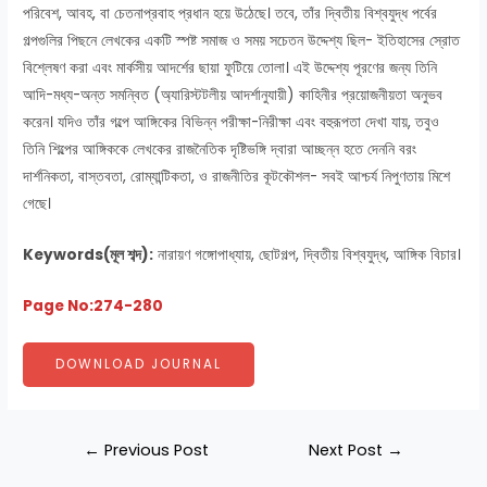
পরিবেশ, আবহ, বা চেতনাপ্রবাহ প্রধান হয়ে উঠেছে। তবে, তাঁর দ্বিতীয় বিশ্বযুদ্ধ পর্বের
গল্পগুলির পিছনে লেখকের একটি স্পষ্ট সমাজ ও সময় সচেতন উদ্দেশ্য ছিল- ইতিহাসের স্রোত
বিশ্লেষণ করা এবং মার্কসীয় আদর্শের ছায়া ফুটিয়ে তোলা। এই উদ্দেশ্য পূরণের জন্য তিনি
আদি-মধ্য-অন্ত সমন্বিত (অ্যারিস্টটলীয় আদর্শানুযায়ী) কাহিনীর প্রয়োজনীয়তা অনুভব
করেন। যদিও তাঁর গল্পে আঙ্গিকের বিভিন্ন পরীক্ষা-নিরীক্ষা এবং বহুরূপতা দেখা যায়, তবুও
তিনি শিল্পের আঙ্গিককে লেখকের রাজনৈতিক দৃষ্টিভঙ্গি দ্বারা আচ্ছন্ন হতে দেননি বরং
দার্শনিকতা, বাস্তবতা, রোম্যান্টিকতা, ও রাজনীতির কূটকৌশল- সবই আশ্চর্য নিপুণতায় মিশে
গেছে।
Keywords(মূল শব্দ):
নারায়ণ গঙ্গোপাধ্যায়, ছোটগল্প, দ্বিতীয় বিশ্বযুদ্ধ, আঙ্গিক বিচার।
Page No:274-280
DOWNLOAD JOURNAL
←
Previous Post
Next Post
→