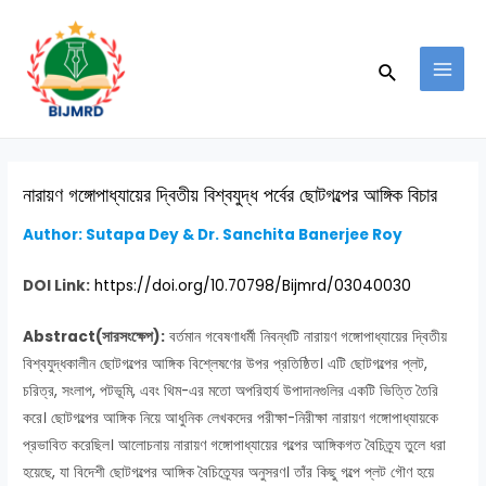
Skip
Post
MAI
to
navigation
MEN
Search
content
নারায়ণ গঙ্গোপাধ্যায়ের দ্বিতীয় বিশ্বযুদ্ধ পর্বের ছোটগল্পের আঙ্গিক বিচার
Author: Sutapa Dey & Dr. Sanchita Banerjee Roy
DOI Link:
https://doi.org/10.70798/Bijmrd/03040030
Abstract(সারসংক্ষেপ):
বর্তমান গবেষণাধর্মী নিবন্ধটি নারায়ণ গঙ্গোপাধ্যায়ের দ্বিতীয়
বিশ্বযুদ্ধকালীন ছোটগল্পের আঙ্গিক বিশ্লেষণের উপর প্রতিষ্ঠিত। এটি ছোটগল্পের প্লট,
চরিত্র, সংলাপ, পটভূমি, এবং থিম-এর মতো অপরিহার্য উপাদানগুলির একটি ভিত্তি তৈরি
করে। ছোটগল্পের আঙ্গিক নিয়ে আধুনিক লেখকদের পরীক্ষা-নিরীক্ষা নারায়ণ গঙ্গোপাধ্যায়কে
প্রভাবিত করেছিল। আলোচনায় নারায়ণ গঙ্গোপাধ্যায়ের গল্পের আঙ্গিকগত বৈচিত্র্য তুলে ধরা
হয়েছে, যা বিদেশী ছোটগল্পের আঙ্গিক বৈচিত্র্যের অনুসরণ। তাঁর কিছু গল্পে প্লট গৌণ হয়ে