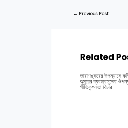
←
Previous Post
Related Po
তারাশঙ্করের উপন্যাসে কব
ঝুমুরের ব্যবহারসূত্রে ঔপন
গীতিকুশলতা বিচার