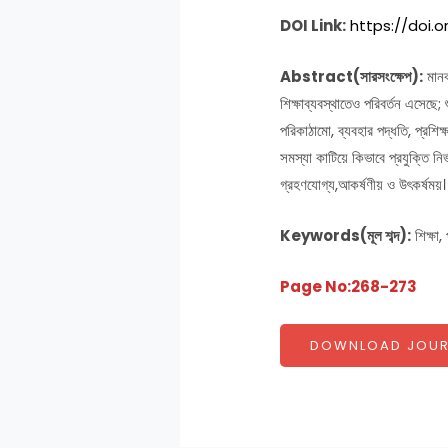
DOI Link:
https://doi.
Abstract(সারসংক্ষেপ):
মানব
শিক্ষাব্যবস্থাতেও পরিবর্তন এসেছে; 
পরিকাঠামো, ব্যবহার পদ্ধতি, প্রশি
সমস্যা কাটিয়ে কিভাবে প্রযুক্তি নি
গ্রহণযোগ্য,আকর্ষণীয় ও উৎকর্ষময়।
Keywords(মূল শব্দ):
শিক্ষা,
Page No:268-273
DOWNLOAD JOUR