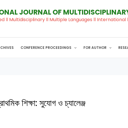
IONAL JOURNAL OF MULTIDISCIPLINA
ed ll Multidisciplinary ll Multiple Languages ll Internation
RCHIVES
CONFERENCE PROCEEDINGS
FOR AUTHOR
RESE
্রাথমিক শিক্ষা: সুযোগ ও চ্যালেঞ্জ