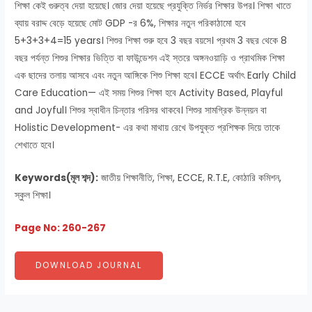
শিক্ষা কেই গুরুত্ব দেয়া হয়েছে। জোর দেয়া হয়েছে প্রযুক্তি নির্ভর শিক্ষার উপর। শিক্ষা খাতে
ব্যায় বরাদ্দ বেড়ে হয়েছে মোট GDP -র 6%, শিক্ষার নতুন পরিকাঠামো হবে
5+3+3+4=15 years। শিশুর শিক্ষা শুরু হবে 3 বছর বয়সে। প্রথম 3 বছর থেকে 8
বছর পর্যন্ত শিশুর শিক্ষার ভিত্তি বা ফাউন্ডেশন এই স্তরে অঙ্গনওয়াড়ি ও প্রাথমিক শিক্ষা
এক ছাদের তলায় আসবে এবং নতুন আঙ্গিকে শিশু শিক্ষা হবে। ECCE অর্থাৎ Early Child
Care Education— এই সময় শিশুর শিক্ষা হবে Activity Based, Playful
and Joyful। শিশুর স্বাধীন চিন্তার পরিসর থাকবে। শিশুর সামগ্রিক উন্নয়ন বা
Holistic Development- এর কথা মাথায় রেখে উপযুক্ত প্রশিক্ষক দিয়ে তাকে
শেখাতে হবে।
Keywords(মূল শব্দ):
জাতীয় শিক্ষানীতি, শিক্ষা, ECCE, R.T.E, কোঠারি কমিশন,
স্কুল শিক্ষা।
Page No: 260-267
DOWNLOAD JOURNAL