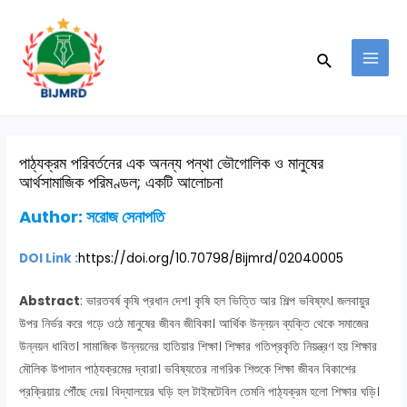
Skip
Post
MAI
to
navigation
MEN
Search
content
পাঠ্যক্রম পরিবর্তনের এক অনন্য পন্থা ভৌগোলিক ও মানুষের
আর্থসামাজিক পরিমণ্ডল; একটি আলোচনা
Author:
সরোজ সেনাপতি
DOI Link :
https://doi.org/10.70798/Bijmrd/02040005
Abstract
: ভারতবর্ষ কৃষি প্রধান দেশ। কৃষি হল ভিত্তি আর শিল্প ভবিষ্যৎ। জলবায়ুর
উপর নির্ভর করে গড়ে ওঠে মানুষের জীবন জীবিকা। আর্থিক উন্নয়ন ব্যক্তি থেকে সমাজের
উন্নয়ন ধাবিত। সামাজিক উন্নয়নের হাতিয়ার শিক্ষা। শিক্ষার গতিপ্রকৃতি নিয়ন্ত্রণ হয় শিক্ষার
মৌলিক উপাদান পাঠ্যক্রমের দ্বারা। ভবিষ্যতের নাগরিক শিশুকে শিক্ষা জীবন বিকাশের
প্রক্রিয়ায় পৌঁছে দেয়। বিদ্যালয়ের ঘড়ি হল টাইমটেবিল তেমনি পাঠ্যক্রম হলো শিক্ষার ঘড়ি।