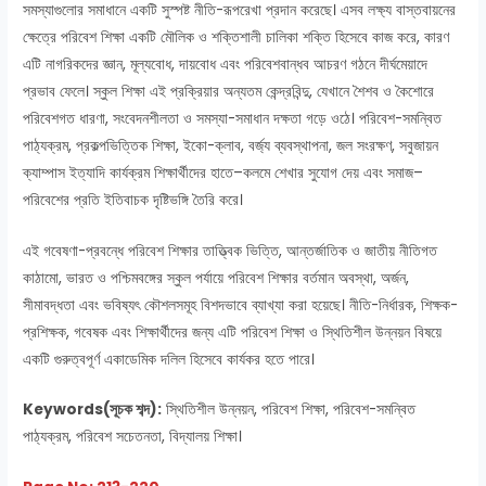
সমস্যাগুলোর সমাধানে একটি সুস্পষ্ট নীতি-রূপরেখা প্রদান করেছে। এসব লক্ষ্য বাস্তবায়নের
ক্ষেত্রে পরিবেশ শিক্ষা একটি মৌলিক ও শক্তিশালী চালিকা শক্তি হিসেবে কাজ করে, কারণ
এটি নাগরিকদের জ্ঞান, মূল্যবোধ, দায়বোধ এবং পরিবেশবান্ধব আচরণ গঠনে দীর্ঘমেয়াদে
প্রভাব ফেলে। স্কুল শিক্ষা এই প্রক্রিয়ার অন্যতম কেন্দ্রবিন্দু, যেখানে শৈশব ও কৈশোরে
পরিবেশগত ধারণা, সংবেদনশীলতা ও সমস্যা-সমাধান দক্ষতা গড়ে ওঠে। পরিবেশ-সমন্বিত
পাঠ্যক্রম, প্রকল্পভিত্তিক শিক্ষা, ইকো-ক্লাব, বর্জ্য ব্যবস্থাপনা, জল সংরক্ষণ, সবুজায়ন
ক্যাম্পাস ইত্যাদি কার্যক্রম শিক্ষার্থীদের হাতে–কলমে শেখার সুযোগ দেয় এবং সমাজ–
পরিবেশের প্রতি ইতিবাচক দৃষ্টিভঙ্গি তৈরি করে।
এই গবেষণা-প্রবন্ধে পরিবেশ শিক্ষার তাত্ত্বিক ভিত্তি, আন্তর্জাতিক ও জাতীয় নীতিগত
কাঠামো, ভারত ও পশ্চিমবঙ্গের স্কুল পর্যায়ে পরিবেশ শিক্ষার বর্তমান অবস্থা, অর্জন,
সীমাবদ্ধতা এবং ভবিষ্যৎ কৌশলসমূহ বিশদভাবে ব্যাখ্যা করা হয়েছে। নীতি-নির্ধারক, শিক্ষক-
প্রশিক্ষক, গবেষক এবং শিক্ষার্থীদের জন্য এটি পরিবেশ শিক্ষা ও স্থিতিশীল উন্নয়ন বিষয়ে
একটি গুরুত্বপূর্ণ একাডেমিক দলিল হিসেবে কার্যকর হতে পারে।
Keywords(সূচক শব্দ):
স্থিতিশীল উন্নয়ন, পরিবেশ শিক্ষা, পরিবেশ-সমন্বিত
পাঠ্যক্রম, পরিবেশ সচেতনতা, বিদ্যালয় শিক্ষা।