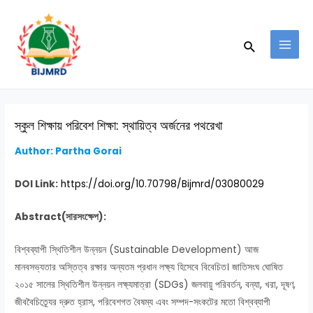
Skip
Post
MAI
to
navigation
MEN
Search
content
স্কুল শিক্ষায় পরিবেশ শিক্ষা: স্থায়িত্ব অর্জনের পথরেখা
Author: Partha Gorai
DOI Link:
https://doi.org/10.70798/Bijmrd/03080029
Abstract(সারসংক্ষেপ):
বিশ্বব্যাপী স্থিতিশীল উন্নয়ন (Sustainable Development) আজ
মানবসভ্যতার অস্তিত্ব রক্ষার অন্যতম প্রধান লক্ষ্য হিসেবে বিবেচিত। জাতিসংঘ ঘোষিত
২০১৫ সালের স্থিতিশীল উন্নয়ন লক্ষ্যমাত্রা (SDGs) জলবায়ু পরিবর্তন, বন্যা, খরা, দূষণ,
জীববৈচিত্র্যের দ্রুত হ্রাস, পরিবেশগত বৈষম্য এবং সম্পদ-সংকটের মতো বিশ্বব্যাপী