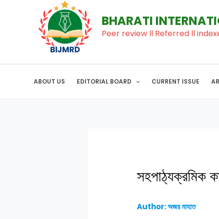
to
navigation
BHARATI INTERNAT
content
Peer review ll Referred ll index
ABOUT US
EDITORIAL BOARD
CURRENT ISSUE
A
সহপাঠ্যক্রমিক কা
Author: অজয় মাহাত