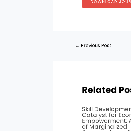
DOWNLOAD JOUR
←
Previous Post
Related Po
Skill Developmen
Catalyst for Ec
Empowerment: A
of Marginalized