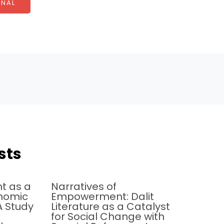
NAL
sts
t as a
Narratives of
onomic
Empowerment: Dalit
 Study
Literature as a Catalyst
for Social Change with