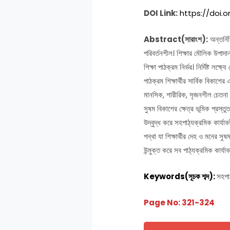
DOI Link:
https://doi.
Abstract(সারাংশ):
অন্তর্নি
পরিবর্তনশীল। শিক্ষার মৌলিক উপাদা
শিক্ষা পাঠক্রম নির্ভর। নির্দিষ্ট লক্
পাঠক্রম শিক্ষার্থীর সার্বিক বিকাশে
মানসিক, শারীরিক, সৃজনশীল চেতনা ব
সুষম বিকাশের ক্ষেত্র ভূমিক প্রস্ত
উদ্বুদ্ধ করে সহপাঠ্যক্রমিক কার্যাব
পন্থা যা শিক্ষার্থীর দেহ ও মনের সুষ
উন্মুক্ত করে সব পাঠ্যক্রমিক কার্য
Keywords(সূচক শব্দ):
সহপাঠ
Page No: 321-324