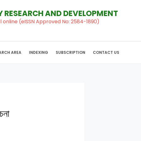
RY RESEARCH AND DEVELOPMENT
al ll online (eISSN Approved No: 2584-1890)
ARCH AREA
INDEXING
SUBSCRIPTION
CONTACT US
চনা