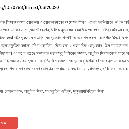
org/10.70798/Bijmrd/03120020
িক শিক্ষাব্যবস্থায় লোককথা ও লোকআখ্যানের সংযোজন শিক্ষণ–শেখন প্রক্রিয়াকে অধিক অর
লতে পারে। লোককথা মানুষের জীবনদর্শন, নৈতিক মূল্যবোধ, সামাজিক আচরণ ও ঐতিহ্যবাহী জ্ঞান বহন 
 পালন করে। পাঠ্যক্রমে লোকআখ্যানের ব্যবহার শিক্ষার্থীদের ভাষাগত দক্ষতা, সৃজনশীল চিন্তা, কল
ত বহুসাংস্কৃতিক সমাজে এটি সাংস্কৃতিক পরিচয় রক্ষা ও পারস্পরিক শ্রদ্ধাবোধ গঠনে সহায়তা কর
বিদ্যমান। এর মধ্যে রয়েছে মানসম্মত পাঠ্যবস্তু নির্বাচনের সমস্যা, আধুনিক শিক্ষালক্ষ্যের সাথে স
 লোকসাহিত্যের কার্যকর মূল্যায়ন পদ্ধতির সীমাবদ্ধতা। এছাড়া প্রযুক্তিনির্ভর শিক্ষার যুগে লোকক
আধুনিক শিক্ষায় লোককথা ও লোকআখ্যান সংযোজনের সম্ভাবনা ও চ্যালেঞ্জসমূহ বিশ্লেষণ করে কার্য
, লোকআখ্যান, আধুনিক শিক্ষা, সাংস্কৃতিক ঐতিহ্য, মূল্যবোধভিত্তিক শিক্ষা।
NAL