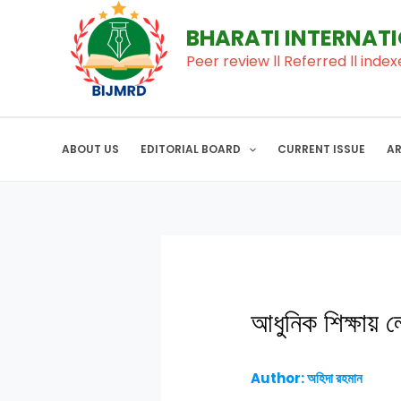
to
navigation
BHARATI INTERNAT
content
Peer review ll Referred ll index
ABOUT US
EDITORIAL BOARD
CURRENT ISSUE
A
আধুনিক শিক্ষায়
Author: অহিদা রহমান