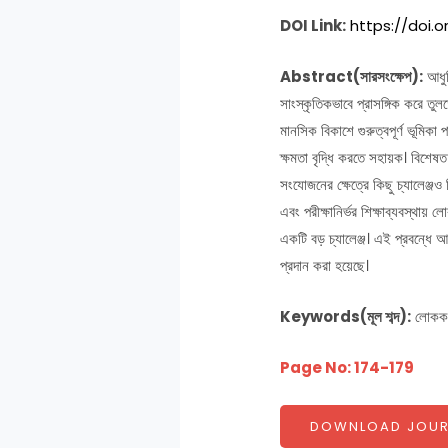
DOI Link:
https://doi.
Abstract(সারসংক্ষেপ):
আধুন
সাংস্কৃতিকভাবে প্রাসঙ্গিক করে তু
মানসিক বিকাশে গুরুত্বপূর্ণ ভূমিকা
ক্ষমতা বৃদ্ধি করতে সহায়ক। বিশেষ
সংযোজনের ক্ষেত্রে কিছু চ্যালেঞ্জও 
এবং পরীক্ষানির্ভর শিক্ষাব্যবস্থায়
একটি বড় চ্যালেঞ্জ। এই প্রবন্ধে 
প্রদান করা হয়েছে।
Keywords(মূল শব্দ):
লোককথা
Page No: 174-179
DOWNLOAD JOUR