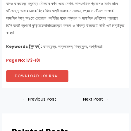
যদিও ভারতচন্দ্র শুধুমাত্র যৌনতার বর্ণনা এতে দেননি, আলংকারিক প্রয়োগও সমান ভাবে
ঘটিয়েছেন, ভাষার চমৎকারিত্ব দিয়ে অশ্লীলতাকে ঢেকেছেন, প্রেম ও যৌনতা সম্পর্কে
সামাজিক ট্যাবু ভাঙতে চেয়েছেন। কাহিনীর মধ্যে নাট্যগুন ও সামাজিক বৈশিষ্ট্যের প্রয়োগে
তিনি যথেষ্ট প্রশংসা কুড়িয়েছেন।ভারতচন্দ্রের কলংক ও সাফল্য উভয়েরই সাক্ষী এই বিদ্যাসুন্দর
কাব্য।
Keywords (মূল শব্দ
)
:
ভারতচন্দ্র, অন্নদামঙ্গল, বিদ্যাসুন্দর, অশ্লীলতা।
Page No: 173-181
DOWNLOAD JOURNAL
←
Previous Post
Next Post
→