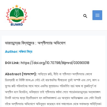
Skip
Post
MAI
to
navigation
MEN
Search
content
ভারতচন্দ্রের বিদ্যাসুন্দর : অশ্লীলতার অভিযোগ
Author: সঞ্চিতা মিত্র
DOI Link:
https://doi.org/10.70798/Bijmrd/03090018
Abstract (সারসংক্ষেপ):
সাহিত্যে রুচি, নীতি বা শ্লীলতা-অশ্লীলতার কোনো
চিরস্থায়ী বা নির্দিষ্ট মানদণ্ড নেই। এই ধারণাগুলির সীমারেখা খুবই অস্পষ্ট এবং দেশ, কাল ও
যুগের রুচি পরিবর্তনের সাথে সাথে এগুলির মূল্যায়নও পরিবর্তিত হয়। আজ যা কুরুচিপূর্ণ বা
অশ্লীল বলে বিবেচিত, ভবিষ্যতে তাই শ্লীলতার মর্যাদা পেতে পারে।ভারতচন্দ্রের অন্নদামঙ্গল
তিনটি ভাগের মধ্যে দ্বিতীয়ভাগ হল কালিকামঙ্গল। এর আখ্যান আদিরসাত্মক এবং সেটা নিয়েই
তাঁকে অশ্লীলতার অভিযোগে অভিযুক্ত করেছেন নানা সমালোচক থেকে সনামধন্য সাহিত্যিক।