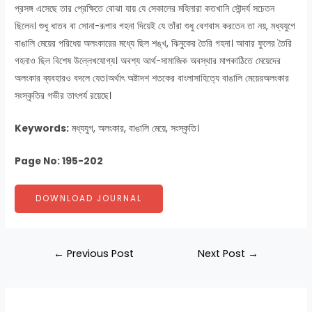
প্রসঙ্গ এসেছে তার প্রেক্ষিতে বোঝা যায় যে সেকালের মহিলারা কতখানি সৌন্দর্য সচেতন
ছিলেন। শুধু ধাতব বা সোনা-রূপার গহনা দিয়েই যে তাঁরা শুধু বেশবাস করতেন তা নয়, মধ্যযুগে
বাঙালি মেয়ের পরিধেয় অলংকারের মধ্যে ছিল শঙ্খ, ঝিনুকের তৈরি গহনা। আবার ফুলের তৈরি
গহনাও ছিল বিশেষ উল্লেখযোগ্য। অবশ্য আর্থ-সামাজিক অবস্থার মাপকাঠিতে মেয়েদের
অলংকার ব্যবহারও বদলে যেত।অর্থাৎ অষ্টাদশ শতকের বাংলাসাহিত্যে বাঙালি মেয়েরঅলংকার
সংস্কৃতির গভীর তাৎপর্য রয়েছে।
Keywords:
মধ্যযুগ, অলংকার, বাঙালি মেয়ে, সংস্কৃতি।
Page No: 195-202
DOWNLOAD JOURNAL
←
Previous Post
Next Post
→