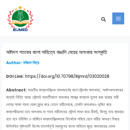
Skip
Post
MAI
to
navigation
MEN
Search
content
অষ্টাদশ শতকের বাংলা সাহিত্যে বাঙালি মেয়ের অলংকার সংস্কৃতি
Author: সঞ্চিতা মিত্র
DOI Link:
https://doi.org/10.70798/Bijmrd/03020028
Abstract:
ভারতীয় কাব্যতাত্ত্বিক বামনাচার্যের মতে’সৌন্দর্যম অলংকার’, অর্থাৎঅলংকারের
মধ্যেই নিহিত আছে সৌন্দর্য। পরবর্তীকালে অলংকার শাস্ত্রে কাব্যকে তুলনা করা হয়েছে নারী
দেহের সঙ্গে। গয়না যেমন সুন্দর করে তোলে নারীদেহকে, তেমনি অলংকারও ভূষিত করে
কাব্যশরীরকে। তবে অলংকার বা গহনা নারীদেহের সৌন্দর্য সাধন করে ঠিকই, কিন্তু তার ব্যবহার
হতে হবে পরিমিত ও মার্জিত। কাব্যতাত্ত্বিকদের বিতর্ককে সরিয়ে রেখে নারীর আভরণ বিষয়ে
উল্লিখিত দৃষ্টান্তটি বিশেষ তাৎপর্যপূর্ণ। মধ্যযুগের বাংলা সাহিত্য জুড়ে অলংকারের যেসব