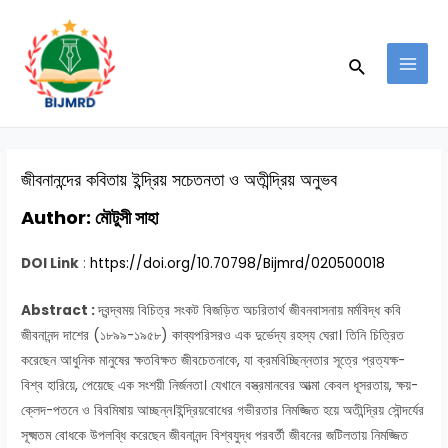
Skip
Post
MAI
to
navigation
MEN
Search
content
জীবনানন্দের কবিতায় ইন্দ্রিয় সচেতনতা ও অতীন্দ্রিয় অনুভব
Author:
মৌটুসী সাহা
DOI Link
:
https://doi.org/10.70798/Bijmrd/020500018
Abstract :
দ্বন্দ্বময় বিচিত্র সংকট বিজড়িত অচরিতার্থ জীবনবাসনায় মর্মবিদ্ধ কবি
জীবনানন্দ দাশের (১৮৯৯-১৯৫৮) কাব্যপরিসরও এক দুর্ভেদ্য রহস্য ঘেরা। তিনি চিত্রিত
করেছেন আধুনিক মানুষের ক্ষতবিক্ষত জীবচেতনাকে, যা ক্রমবিচ্ছিন্নতার সূত্রে প্রত্যক্ষ-
বিশ্ব হারিয়ে, পেয়েছে এক সংশয়ী নির্জনতা। যেখানে বস্ত্রমানবের আত্মা কেবল ধূসরতায়, ক্ষয়-
ক্লেদ-পতনে ও বিবমিষায় আচ্ছন্ন।ইন্দ্রিয়বোধের গভীরতার নিমজ্জিত হয়ে অতীন্দ্রিয় সৌন্দর্যের
সূক্ষ্মতম বোধকে উপলব্ধি করেছেন জীবনানন্দ বিশ্বযুদ্ধ পরবর্তী জীবনের জটিলতায় নিমজ্জিত