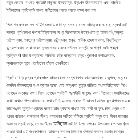
নতুন জোয়ার। বাংলার প্রতিটি মানুষের উদভ্রান্ত, উশৃংখল জীবনযাত্রার এক শোচনীয়
ইতিহাসের প্রতিধ্বনি বাংলা সাহিত্যের পরতে পরতে লক্ষ্য করা যায়।
তিরিশের দশকের কথাসাহিত্যিকরা এক ভিন্ন মাত্রায় বাংলা সাহিত্যকে করেছে সমৃদ্ধ।
এই
সমস্ত প্রথিতযশা কথাসাহিত্যিকদের মধ্যে বিশেষভাবে উল্লেখযোগ্য হলেন বঙ্কিমচন্দ্র
চট্টোপাধ্যায়, শরৎচন্দ্র চট্টোপাধ্যায়, রবীন্দ্রনাথ ঠাকুর, মানিক বন্দ্যোপাধ্য
ায়, বিভূতিভূষ
ণ
বন্দ্যোপাধ্যায়, তারাশঙ্কর বন্দ্যোপাধ্যায় এবং সতীনাথ ভাদুড়ী, আশাপূর্ণা দেবী প্রমুখ
ব্যক্তিবর্গ।
যাঁরা উপন্যাসের কাহিনির ছাঁচে বাস্তবের রক্ত-পুঁজমাখা কথাগুলোকে,
ব্যথাগুলোকে তুলে ধরেছিলেন তাঁদের লেখনীতে।
দ্বিতীয় বিশ্বযুদ্ধের প্রাক্কালে ভারতবর্ষসহ সমস্ত বিশ্ব যখন অস্থিরতায় ভুগছে, মানুষের
দৈনন্দিন জীবনযাত্রা যখন ব্যাহত হচ্ছে, সেই অন্ধকার মুহূর্তে দাঁড়িয়ে কথাসাহিত্যিকরা লিখে
চলেছেন ভাগ্যের কথা।
লিখে চলেছেন প্রতিটি শ্রমজীবী মানুষের কথা।
লিখেছেন ফ্যাসিবাদের
কথা।
এখানে ঔপন্যাসিকদের লেখায় উঠে এসেছে মার্কসবাদী ভাবনা।
মানিক বন্দ্যোপাধ্যায় এবং
তারাশঙ্কর বন্দ্যোপাধ্যায়ের রচনায় তার পূর্বভাস পাওয়া যায়।
নারী বা ফুল, চাঁদ, প্রেম এই
গল্পের বাইরেও বাস্তবের জীবন, বাস্তবের মাটিতে দাঁড়িয়ে প্রতিটি মানুষ তার জীবন যাত্রার
জন্য যে লড়াই লড়ে, সে লড়াইয়ের इतिहास এই তিরিশের দশকের উপন্যাসের পাতায় খুঁজে
পাওয়া যায়।
এই গবেষণাপত্রে তিরিশের দশকের নির্বাচিত ঔপন্যাসিকদের রচনায় বিশ্বের