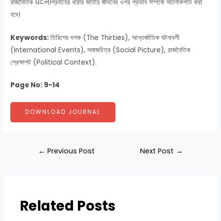
রাজনৈতিক घटनाপ্রবাহের ধারার জাতীয় জীবনের ওপর প্রভাব সম্পর্কে আলোকপাত করা
হবে।
Keywords:
তিরিশের দশক (The Thirties), আন্তর্জাতিক ঘটনাবলী
(International Events), সমাজচিত্র (Social Picture), রাজনৈতিক
প্রেক্ষাপট (Political Context).
Page No: 9-14
DOWNLOAD JOURNAL
←
Previous Post
Next Post
→
Related Posts